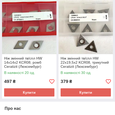
Ніж змінний тв/спл HW
Ніж змінний тв/спл HW
14х14х2 KCR08, ромб
22х19,5х2 KCR08, трикутний
Ceratizit (Люксембург)
Ceratizit (Люксембург)
В наявності 20 од.
В наявності 30 од.
497
379
₴
₴
Купити
Купити
Про нас