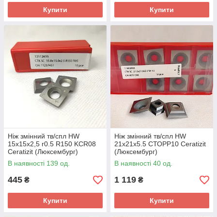
Купити
Купити
Ніж змінний тв/спл HW
Ніж змінний тв/спл HW
15х15х2,5 r0.5 R150 KCR08
21х21х5.5 СТОРР10 Ceratizit
Ceratizit (Люксембург)
(Люксембург)
В наявності 139 од.
В наявності 40 од.
445
1 119
₴
₴
Купити
Купити