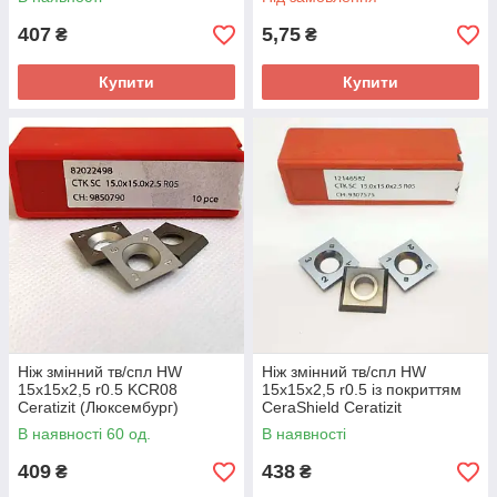
407
5,75
₴
₴
Купити
Купити
Ніж змінний тв/спл HW
Ніж змінний тв/спл HW
15х15х2,5 r0.5 KCR08
15х15х2,5 r0.5 із покриттям
Ceratizit (Люксембург)
CeraShield Ceratizit
(Люксембург)
В наявності 60 од.
В наявності
409
438
₴
₴