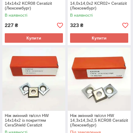
14х14х2 KCR08 Ceratizit
14,0х14,0х2 KCR02+ Ceratizit
(Люксембург)
(Люксембург)
В наявності
В наявності
227
323
₴
₴
Купити
Купити
Ніж змінний тв/спл HW
Ніж змінний тв/спл HW
14х14х2 із покриттям
14,3х14,3х2,5 KCR08 Ceratizit
CeraShield Ceratizit
(Люксембург)
(Люксембург)
В наявності
Під замовлення