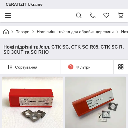
CERATIZIT Ukraine
Товари
Ножі змінні тв/спл для обробки деревини
Нож
Ножі підрізні тв./спл. CTK SC, CTK SC R05, CTK SC R,
SC 3CUT та SC RHO
Сортування
0
Фільтри