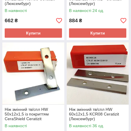
(Люксембург)
(Люксембург)
В наявності
В наявності 24 од.
662
884
₴
₴
Купити
Купити
Ніж змінний тв/спл HW
Ніж змінний тв/спл HW
50х12х1,5 із покриттям
60х12х1,5 KCR08 Ceratizit
CeraShield Ceratizit
(Люксембург)
(Люксембург)
В наявності
В наявності 36 од.