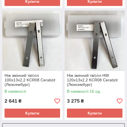
Купити
Купити
Ніж змінний тв/спл
Ніж змінний тв/спл HW
100х13х2,2 KCR08 Ceratizit
120х13х2,2 KCR08 Ceratizit
(Люксембург)
(Люксембург)
В наявності
В наявності 16 од.
2 641
3 275
₴
₴
Купити
Купити