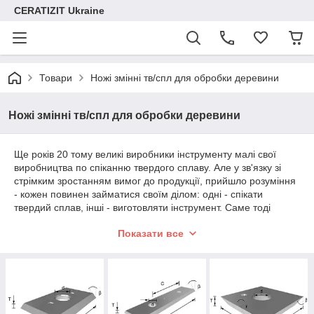
CERATIZIT Ukraine
Товари
Ножі змінні тв/спл для обробки деревини
Ножі змінні тв/спл для обробки деревини
Ще років 20 тому великі виробники інструменту малі свої
виробництва по спіканню твердого сплаву. Але у зв'язку зі
стрімким зростанням вимог до продукції, прийшло розуміння
- кожен повинен займатися своїм ділом: одні - спікати
твердий сплав, інші - виготовляти інструмент. Саме тоді
можна добитися високої якості і того, й іншого. Тому сьогодні
Показати все
твердим сплавом CERATIZIT оснащують свій інструмент
більшість європейських та українських виробників.
Змінні твердосплавні ножи CERATIZIT є стандартними й
можуть бути закріплені на фрези будь-якого европейського
чи українського виробника. У більшості випадків ваші фрези
вже були оснащені саме ножами CERATIZIT. Але виробники