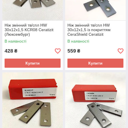
Ніж змінний тв/спл HW
Ніж змінний тв/спл HW
30х12х1,5 KCR08 Ceratizit
30х12х1,5 із покриттям
(Люксембург)
CeraShield Ceratizit
(Люксембург)
В наявності
В наявності
428
559
₴
₴
Купити
Купити