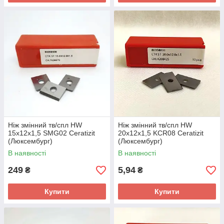
Ніж змінний тв/спл HW
Ніж змінний тв/спл HW
15х12х1,5 SMG02 Ceratizit
20х12х1,5 KCR08 Ceratizit
(Люксембург)
(Люксембург)
В наявності
В наявності
249
5,94
₴
₴
Купити
Купити