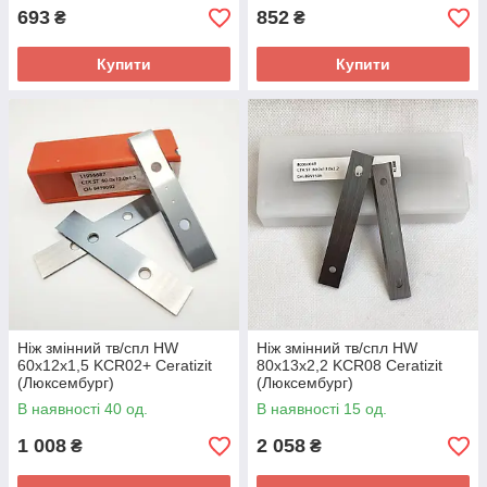
693
852
₴
₴
Купити
Купити
Ніж змінний тв/спл HW
Ніж змінний тв/спл HW
60х12х1,5 KCR02+ Ceratizit
80х13х2,2 KCR08 Ceratizit
(Люксембург)
(Люксембург)
В наявності 40 од.
В наявності 15 од.
1 008
2 058
₴
₴