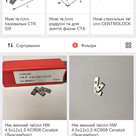
Ножі тв./спл.
Ножі тв./спл.
Ножі строгальні тв/
пазовальні CTK
радіусні та для
спл CENTROLOCK
GR
зняття фаски CTK
СН
Сортування
0
Фільтри
Ніж змінний тв/спл HW
Ніж змінний тв/спл HW
4,5х12х1,5 KCR08 Ceratizit
4,5х12х1,5 KCR08 Ceratizit
(Люксембург)
(Люксембург)