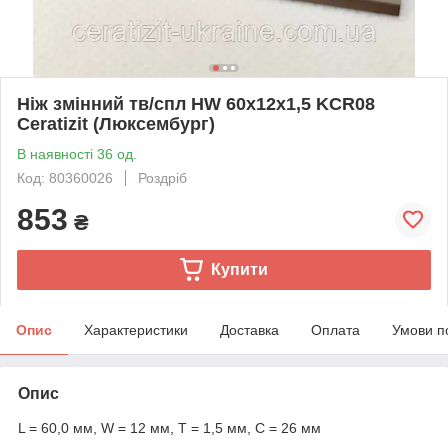
Ніж змінний тв/спл HW 60х12х1,5 KCR08
Ceratizit (Люксембург)
В наявності 36 од.
Код: 80360026
Роздріб
853
₴
Купити
Опис
Характеристики
Доставка
Оплата
Умови п
Опис
L = 60,0 мм, W = 12 мм, T = 1,5 мм, C = 26 мм