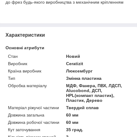
до фрез будь-якого виробництва з механічним кріпленням
Характеристики
Основні атрибути
Стан
Новий
Виробник
Ceratizit
Країна виробник
Люксембург
Тип
Змінна пластина
Обробка матеріалу
МДФ, Фанера, ПВХ, ЛДСП,
Alucobond, ДСП,
HPL(компакт пластик),
Пластик, Дерево
Матеріал ріжучої частини
Твердий сплав
Довжина загальна
60 мм
Довжина робочої частини
60 мм
Кут заточування
35 град.
Кількість ріжучих граней
2