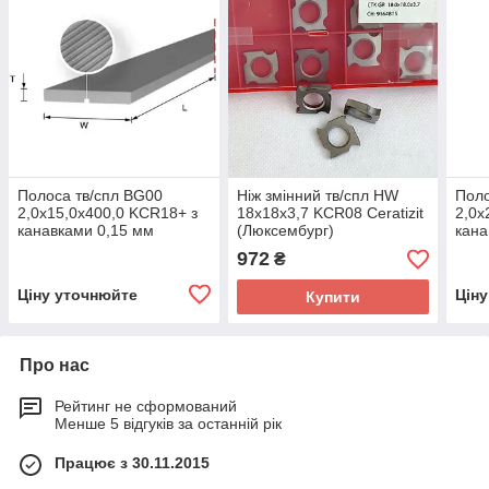
Полоса тв/спл BG00
Ніж змінний тв/спл HW
Поло
2,0х15,0х400,0 KCR18+ з
18х18х3,7 KCR08 Ceratizit
2,0х
канавками 0,15 мм
(Люксембург)
кана
Ceratizit (Люксембург)
Cera
972
₴
Ціну уточнюйте
Цін
Купити
Про нас
Рейтинг не сформований
Менше 5 відгуків за останній рік
Працює з 30.11.2015