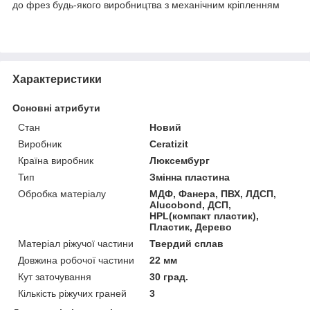
до фрез будь-якого виробництва з механічним кріпленням
Характеристики
Основні атрибути
Стан
Новий
Виробник
Ceratizit
Країна виробник
Люксембург
Тип
Змінна пластина
Обробка матеріалу
МДФ, Фанера, ПВХ, ЛДСП,
Alucobond, ДСП,
HPL(компакт пластик),
Пластик, Дерево
Матеріал ріжучої частини
Твердий сплав
Довжина робочої частини
22 мм
Кут заточування
30 град.
Кількість ріжучих граней
3