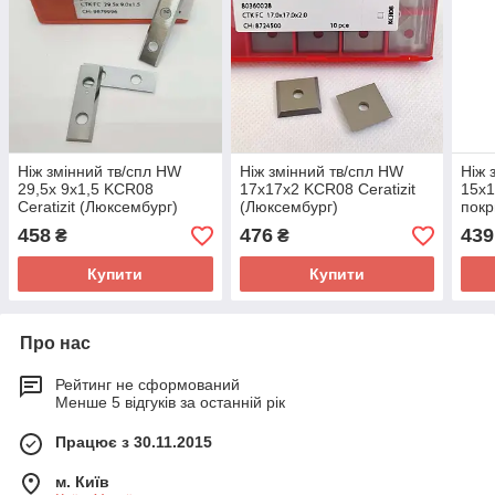
Ніж змінний тв/спл HW
Ніж змінний тв/спл HW
Ніж 
29,5х 9х1,5 KCR08
17х17х2 KCR08 Ceratizit
15х1
Ceratizit (Люксембург)
(Люксембург)
покр
Cera
458
476
439
₴
₴
Купити
Купити
Про нас
Рейтинг не сформований
Менше 5 відгуків за останній рік
Працює з 30.11.2015
м. Київ