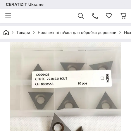
CERATIZIT Ukraine
Товари
Ножі змінні тв/спл для обробки деревини
Нож