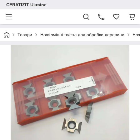
CERATIZIT Ukraine
Товари
Ножі змінні тв/спл для обробки деревини
Нож