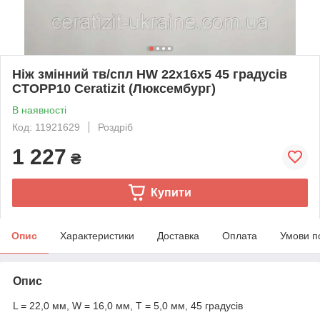
Ніж змінний тв/спл HW 22х16х5 45 градусів
СТОРР10 Ceratizit (Люксембург)
В наявності
Код: 11921629
Роздріб
1 227
₴
Купити
Опис
Характеристики
Доставка
Оплата
Умови п
Опис
L = 22,0 мм, W = 16,0 мм, T = 5,0 мм, 45 градусів