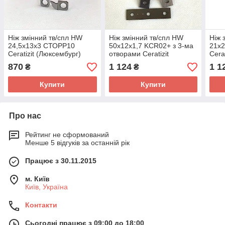
Ніж змінний тв/спл HW
Ніж змінний тв/спл HW
Ніж 
24,5х13х3 СТОРР10
50х12х1,7 KCR02+ з 3-ма
21х
Ceratizit (Люксембург)
отворами Ceratizit
Cera
(Люксембург)
870
1 124
1 1
₴
₴
Купити
Купити
Про нас
Рейтинг не сформований
Менше 5 відгуків за останній рік
Працює з 30.11.2015
м. Київ
Київ, Україна
Контакти
Сьогодні працює з 09:00 до 18:00