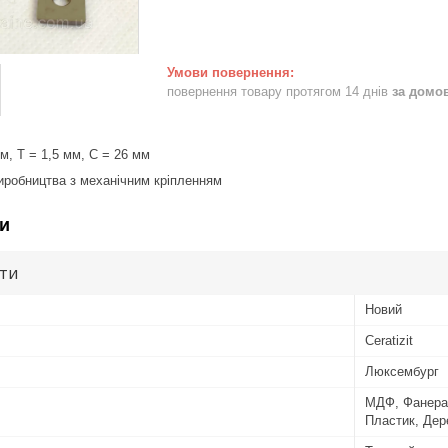
повернення товару протягом 14 днів
за домо
м, T = 1,5 мм, C = 26 мм
иробництва з механічним кріпленням
и
ути
Новий
Ceratizit
Люксембург
МДФ, Фанера,
Пластик, Дер