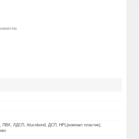
вленістю
 ПВХ, ЛДСП, Alucobond, ДСП, HPL(компакт пластик),
ево