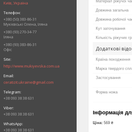
Матеріал ріжучої ч
Київ, Україна
Довжина загальна
+380 (50) 383-86-31
Довжина робочої ча
Мукієвські Олена, Іляна
Кут заточування
+380 (93) 270-34-77
Іляна
Кількість ріжучих г
+380 (93) 383-86-31
Додаткові відо
Офіс
Країна походження
http://www.mukiyevska.com.ua
Марка твердого спл
Застосування
ceratizit.ukraine@gmail.com
Форма ножа
+38 093 38 38 631
Інформація дл
+38 093 38 38 631
Ціна:
569 ₴
+38 093 38 38 631