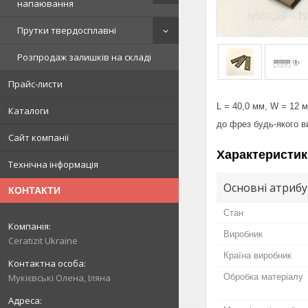
напаювання
Прутки твердосплавні
Розпродаж залишків на складі
Прайс-листи
L = 40,0 мм, W = 12 м
Каталоги
до фрез будь-якого в
Сайт компанії
Характеристик
Технічна інформація
Основні атриб
КОНТАКТИ
Стан
Виробник
Ceratizit Ukraine
Країна виробник
Обробка матеріалу
Мукієвські Олена, Іляна