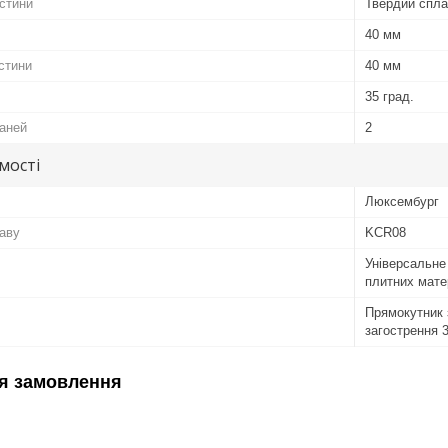
астини
Твердий спл
40 мм
стини
40 мм
35 град.
раней
2
мості
Люксембург
аву
KCR08
Універсальне
плитних мате
Прямокутник 
загострення 3
я замовлення